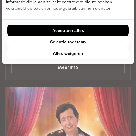
informatie die je aan ze hebt verstrekt of die ze hebben
verzameld op basis van jouw gebruik van hun diensten.
WOENSDAG 2 DECEMBER 2026 • 20:15 UUR
The Kilkennys
Tunes from The Temple Bar
Flora Theater Boskoop
Accepteer alles
Boskoop
POPULAIRE MUZIEK
Selectie toestaan
Alles weigeren
Tickets
Meer info