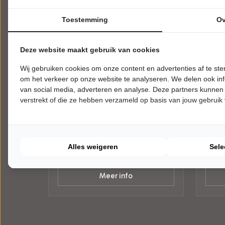
Toestemming
Ov
Deze website maakt gebruik van cookies
Wij gebruiken cookies om onze content en advertenties af te s
WOENSDAG 20 JANUARI 2027 • 20:15
DONDE
om het verkeer op onze website te analyseren. We delen ook inf
UUR
UUR
Compagnie Tiuri
Comp
van social media, adverteren en analyse. Deze partners kunnen
verstrekt of die ze hebben verzameld op basis van jouw gebruik
Nothing Left on Blue
Nothin
Theater Rotterdam
Theat
Rotterdam
Rotte
MODERNE DANS
MODE
Alles weigeren
Sele
Tickets
Meer info