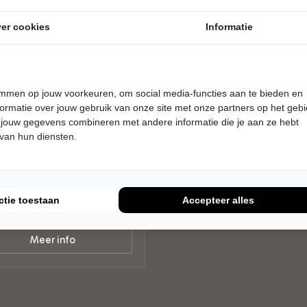
er cookies
Informatie
temmen op jouw voorkeuren, om social media-functies aan te bieden en
RDAG 21 JANUARI 2027 • 20:15
ormatie over jouw gebruik van onze site met onze partners op het geb
agnie Tiuri
 jouw gegevens combineren met andere informatie die je aan ze hebt
 van hun diensten.
g Left on Blue
er Rotterdam
rdam
RNE DANS
ctie toestaan
Accepteer alles
Tickets
Meer info