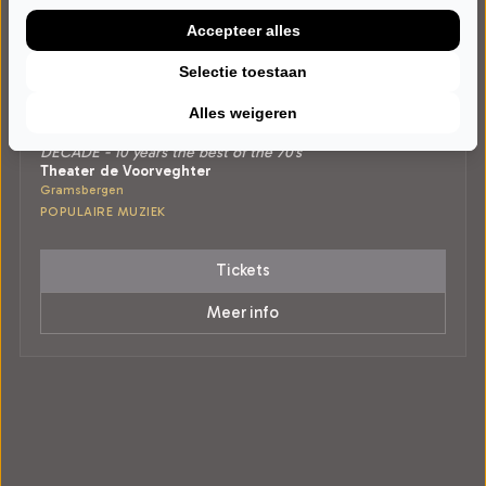
Accepteer alles
Selectie toestaan
ZATERDAG 12 SEPTEMBER 2026 • 20:30 UUR
Alles weigeren
70s unplugged
DECADE - 10 years the best of the 70's
Theater de Voorveghter
Gramsbergen
POPULAIRE MUZIEK
Tickets
Meer info