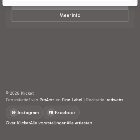
Tickets
Meer info
© 2026 Klicket
Een initiatief van
ProActs
en
Fine Label
|
Realisatie:
redwebs
Instagram
Facebook
IG
FB
Over Klicket
Alle voorstellingen
Alle artiesten