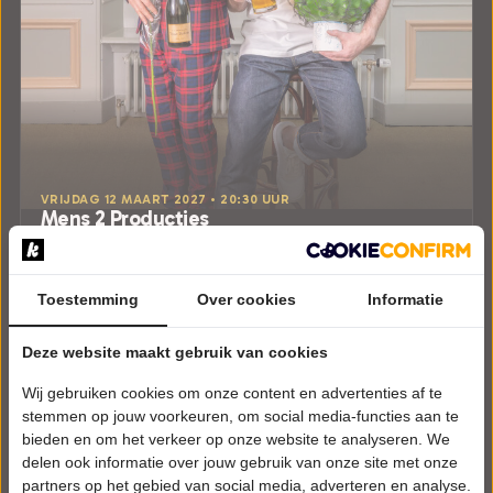
VRIJDAG 12 MAART 2027 • 20:30 UUR
Mens 2 Producties
Relatieverschillen om te gillen!
Schouwburg de Lawei
Drachten
Toestemming
Over cookies
Informatie
ALGEMEEN
Deze website maakt gebruik van cookies
Tickets
Wij gebruiken cookies om onze content en advertenties af te
Meer info
stemmen op jouw voorkeuren, om social media-functies aan te
bieden en om het verkeer op onze website te analyseren. We
delen ook informatie over jouw gebruik van onze site met onze
partners op het gebied van social media, adverteren en analyse.