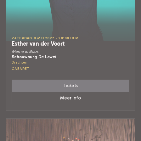
ZATERDAG 8 MEI 2027 • 20:00 UUR
Esther van der Voort
Mama is Boos
Schouwburg De Lawei
Drachten
CABARET
Tickets
Meer info