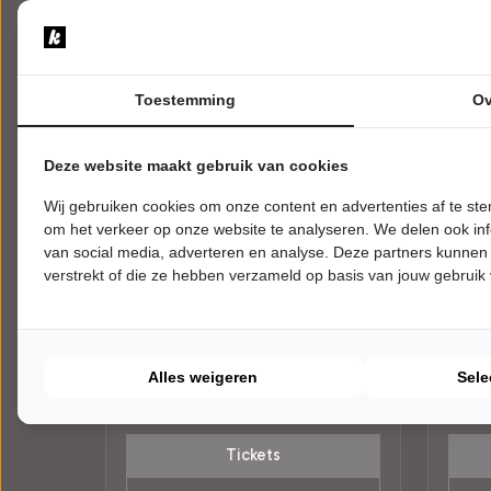
Toestemming
Ov
Deze website maakt gebruik van cookies
Wij gebruiken cookies om onze content en advertenties af te s
om het verkeer op onze website te analyseren. We delen ook inf
van social media, adverteren en analyse. Deze partners kunnen
DONDERDAG 10 DECEMBER 2026 •
VRIJD
verstrekt of die ze hebben verzameld op basis van jouw gebruik
20:00 UUR
UUR
The Lasses
Bob
A Celtic Winter
Peer
Cult. Cent. Evertshuis
Evert
Bodegraven
Bodeg
Alles weigeren
Sele
WERELDMUZIEK
CABA
Tickets