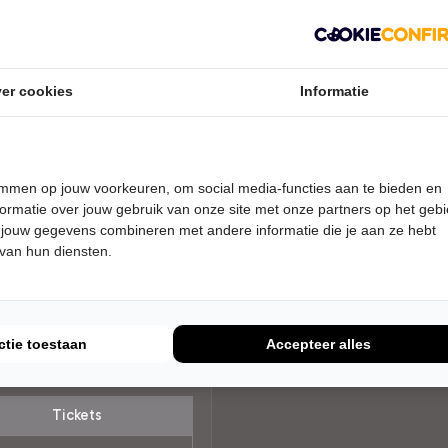
er cookies
Informatie
temmen op jouw voorkeuren, om social media-functies aan te bieden en
ormatie over jouw gebruik van onze site met onze partners op het geb
 jouw gegevens combineren met andere informatie die je aan ze hebt
AG 19 FEBRUARI 2027 • 20:00
 van hun diensten.
 Koomen
shuis
raven
ctie toestaan
Accepteer alles
RET
Tickets