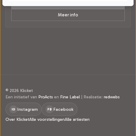
Tickets
Meer info
© 2026 Klicket
Een initiatief van
ProActs
en
Fine Label
|
Realisatie:
redwebs
Instagram
Facebook
IG
FB
Over Klicket
Alle voorstellingen
Alle artiesten