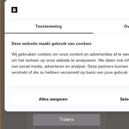
Toestemming
Ov
Deze website maakt gebruik van cookies
Wij gebruiken cookies om onze content en advertenties af te s
om het verkeer op onze website te analyseren. We delen ook inf
van social media, adverteren en analyse. Deze partners kunnen
ZATERDAG 6 MAART 2027 • 20:00
verstrekt of die ze hebben verzameld op basis van jouw gebruik
UUR
The Lasses
The Rocky Road
KunstenHuis Idea
Bilthoven
Alles weigeren
Sele
WERELDMUZIEK
Tickets