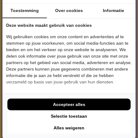
Toestemming
Over cookies
Informatie
Deze website maakt gebruik van cookies
Wij gebruiken cookies om onze content en advertenties af te
stemmen op jouw voorkeuren, om social media-functies aan te
bieden en om het verkeer op onze website te analyseren. We
delen ook informatie over jouw gebruik van onze site met onze
partners op het gebied van social media, adverteren en analyse.
Deze partners kunnen jouw gegevens combineren met andere
informatie die je aan ze hebt verstrekt of die ze hebben
verzameld op basis van jouw gebruik van hun diensten.
VRIJDAG 11 DECEMBER 2026 • 20:15 UUR
De Niemanders
Café Habibi
de Doelen
Accepteer alles
Rotterdam
POPULAIRE MUZIEK
Selectie toestaan
Alles weigeren
Tickets