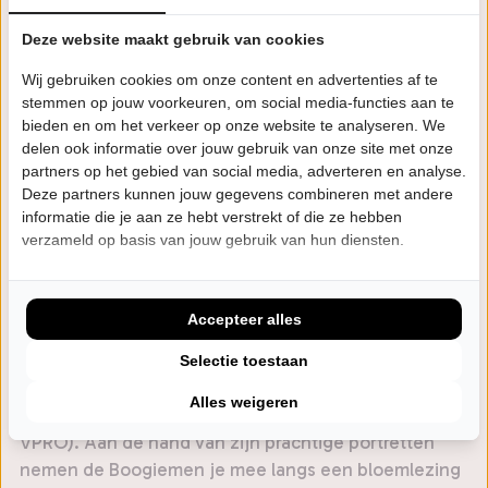
Silver Fiddle Award en de Gram Parsons Award op de
Deze website maakt gebruik van cookies
plank - alle voor akoestische performance. Het
kwartet speelt de bluegrass virtuoos en recht uit het
Wij gebruiken cookies om onze content en advertenties af te
hart, met bakken akoestisch vakmanschap. “High-
stemmen op jouw voorkeuren, om social media-functies aan te
energy bluegrass at its finest”, hoorde het
bieden en om het verkeer op onze website te analyseren. We
delen ook informatie over jouw gebruik van onze site met onze
Amerikaanse Bluegrass Unlimited Magazine.
partners op het gebied van social media, adverteren en analyse.
Deze partners kunnen jouw gegevens combineren met andere
Twee seizoenen geleden werden de muzikale
informatie die je aan ze hebt verstrekt of die ze hebben
handen ineengeslagen met zanger-gitarist Cor
verzameld op basis van jouw gebruik van hun diensten.
Sanne. Momenteel toert de band met Tim Knol en
ook volgend seizoen wordt een spannende
samenwerking aangegaan. Voor de
Accepteer alles
theatervoorstelling ‘Portraits of the Past’ is de hulp
ingeroepen van de gelauwerde striptekenaar Erik
Selectie toestaan
Kriek (bekend van de Gutsman-albums en zijn
Alles weigeren
illustraties voor de Volkskrant, Vrij Nederland en de
VPRO). Aan de hand van zijn prachtige portretten
nemen de Boogiemen je mee langs een bloemlezing