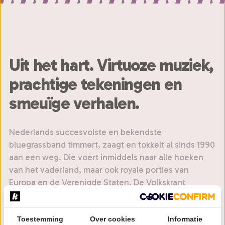
Uit het hart. Virtuoze muziek,
prachtige tekeningen en
smeuïge verhalen.
Nederlands succesvolste en bekendste
bluegrassband timmert, zaagt en tokkelt al sinds 1990
aan een weg. Die voert inmiddels naar alle hoeken
van het vaderland, maar ook royale porties van
Europa en de Verenigde Staten. De Volkskrant
beschouwt het viertal als “het beste wat Nederland
aan rootsmuziek te bieden heeft”. Niet voor niets
Toestemming
Over cookies
Informatie
staan bij de mannen al de Waterford Crystal Bowl, de