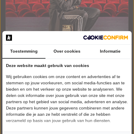
Toestemming
Over cookies
Informatie
ZATERDAG 30 JANUARI 2027 • 20:15 UUR
Deze website maakt gebruik van cookies
Marlon Kicken
Wij gebruiken cookies om onze content en advertenties af te
Maestro
Theater De Lievekamp
stemmen op jouw voorkeuren, om social media-functies aan te
Oss
bieden en om het verkeer op onze website te analyseren. We
CABARET
delen ook informatie over jouw gebruik van onze site met onze
partners op het gebied van social media, adverteren en analyse.
Deze partners kunnen jouw gegevens combineren met andere
Uitverkocht
informatie die je aan ze hebt verstrekt of die ze hebben
verzameld op basis van jouw gebruik van hun diensten.
Meer info