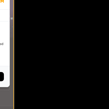
0:00
ied