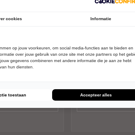
er cookies
Informatie
DAG 24 OKTOBER 2026 • 20:30
VRIJDAG 11 DECEMBER 2026 • 2
temmen op jouw voorkeuren, om social media-functies aan te bieden en
UUR
REAMS
Wouter Monden
ormatie over jouw gebruik van onze site met onze partners op het geb
 jouw gegevens combineren met andere informatie die je aan ze hebt
y
Met Blokjes
er De Liefde
Theater De Liefde
 van hun diensten.
em
Haarlem
AIRE MUZIEK
CABARET
Tickets
Tickets
ctie toestaan
Accepteer alles
Meer info
Meer info