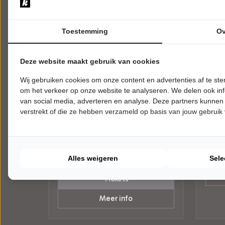
Toestemming
Ov
Deze website maakt gebruik van cookies
VRIJDAG 16 OKTOBER 2026 • 20:00
ZATER
Wij gebruiken cookies om onze content en advertenties af te s
UUR
UUR
Bram Bakker & Fabio
O'D
om het verkeer op onze website te analyseren. We delen ook inf
D’Agata
van social media, adverteren en analyse. Deze partners kunnen
Galwa
Theat
Intelligent Bewegen
verstrekt of die ze hebben verzameld op basis van jouw gebruik
Theater De Liefde
Haarl
Haarlem
POPUL
Try-out
ALGEMEEN
Alles weigeren
Sele
Tickets
Meer info