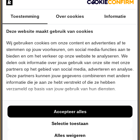
Toestemming
Over cookies
Informatie
ZATERDAG 19 SEPTEMBER 2026 • 20:30 UUR
Deze website maakt gebruik van cookies
Leonard Cohen Tribute Band
Wij gebruiken cookies om onze content en advertenties af te
Tonight will be fine
Theater De KiK
stemmen op jouw voorkeuren, om social media-functies aan te
Elst
bieden en om het verkeer op onze website te analyseren. We
POPULAIRE MUZIEK
delen ook informatie over jouw gebruik van onze site met onze
partners op het gebied van social media, adverteren en analyse.
Deze partners kunnen jouw gegevens combineren met andere
Tickets
informatie die je aan ze hebt verstrekt of die ze hebben
verzameld op basis van jouw gebruik van hun diensten.
Meer info
Accepteer alles
Selectie toestaan
Alles weigeren