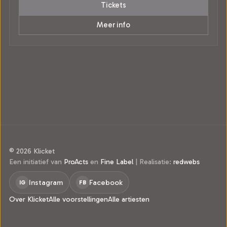
Tickets
Meer info
© 2026 Klicket
Een initiatief van
ProActs
en
Fine Label
|
Realisatie:
redwebs
Instagram
Facebook
IG
FB
Over Klicket
Alle voorstellingen
Alle artiesten