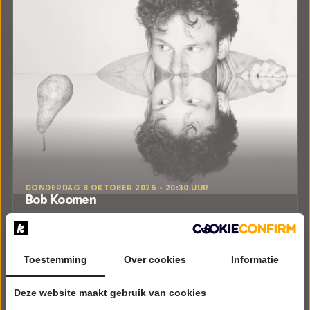
DONDERDAG 8 OKTOBER 2026 • 20:30 UUR
Bob Koomen
Peer
De Toegift
Den Hoorn - Texel
Try-out
Toestemming
Over cookies
Informatie
CABARET
Deze website maakt gebruik van cookies