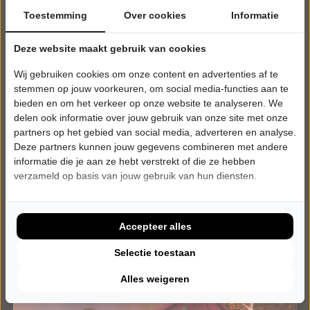
Toestemming
Over cookies
Informatie
ZATERDAG 31 OKTOBER 2026 • 20:00 UUR
Deze website maakt gebruik van cookies
Floor Bosman
Wij gebruiken cookies om onze content en advertenties af te
PUUR FLOOR
Theater Kerkrade
stemmen op jouw voorkeuren, om social media-functies aan te
Kerkrade
bieden en om het verkeer op onze website te analyseren. We
POPULAIRE MUZIEK
delen ook informatie over jouw gebruik van onze site met onze
partners op het gebied van social media, adverteren en analyse.
Deze partners kunnen jouw gegevens combineren met andere
Laatste Tickets
informatie die je aan ze hebt verstrekt of die ze hebben
verzameld op basis van jouw gebruik van hun diensten.
Meer info
Accepteer alles
Selectie toestaan
Alles weigeren