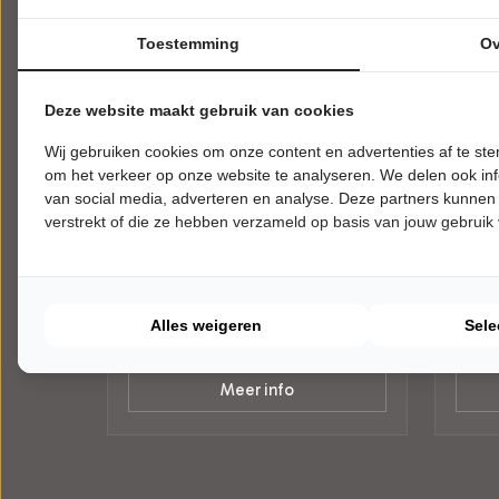
Toestemming
Ov
Deze website maakt gebruik van cookies
Wij gebruiken cookies om onze content en advertenties af te s
ZATERDAG 17 OKTOBER 2026 • 20:30
WOENS
om het verkeer op onze website te analyseren. We delen ook inf
UUR
UUR
The Wieners
Stev
van social media, adverteren en analyse. Deze partners kunnen
verstrekt of die ze hebben verzameld op basis van jouw gebruik
Happy Days
Hoe d
BRUIS
BRUIS
Bladel
Bladel
POPULAIRE MUZIEK
JEUG
Alles weigeren
Sele
Tickets
Meer info