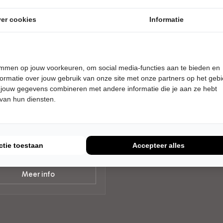
er cookies
Informatie
temmen op jouw voorkeuren, om social media-functies aan te bieden en
DAG 17 MAART 2027 • 15:30
ormatie over jouw gebruik van onze site met onze partners op het geb
en Kazàn
 jouw gegevens combineren met andere informatie die je aan ze hebt
 van hun diensten.
an!
D
ctie toestaan
Accepteer alles
Tickets
Meer info