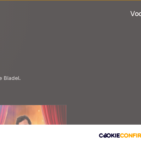
Voo
 Bladel.