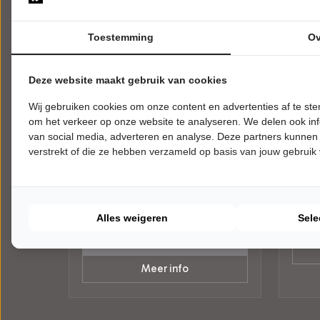
Toestemming
Ov
Deze website maakt gebruik van cookies
VRIJDAG 18 SEPTEMBER 2026 • 20:00
VRIJD
Wij gebruiken cookies om onze content en advertenties af te s
UUR
UUR
om het verkeer op onze website te analyseren. We delen ook inf
Iris Rulkens
Beri
van social media, adverteren en analyse. Deze partners kunnen
Van Harte
Zei ik
verstrekt of die ze hebben verzameld op basis van jouw gebruik
Theater De Tuin
Theat
Leusden
Leusd
CABA
Try-out
CABARET
Alles weigeren
Sele
Laatste Tickets
Meer info