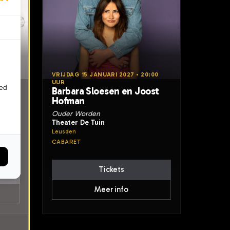
0:00
VRIJDAG 15 JANUARI 2027 • 20:00
UUR
ied
Barbara Sloesen en Joost
Hofman
Ouder Worden
Theater De Tuin
Leusden
CABARET
Tickets
Meer info