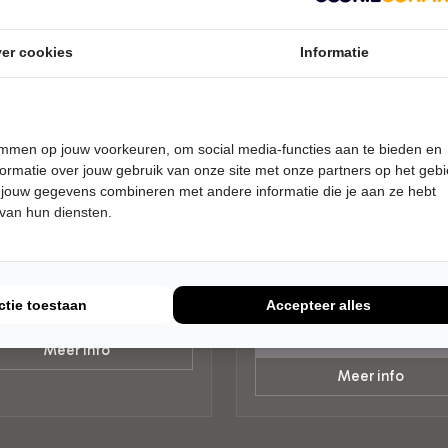
er cookies
Informatie
AG 25 SEPTEMBER 2026 • 20:00
VRIJDAG 6 NOVEMBER 2026 • 2
temmen op jouw voorkeuren, om social media-functies aan te bieden en
UUR
ormatie over jouw gebruik van onze site met onze partners op het geb
t Companjen
Bob Koomen
 jouw gegevens combineren met andere informatie die je aan ze hebt
 dat hardop?
Peer
 van hun diensten.
er De Tuin
Theater De Tuin
en
Leusden
RET
Try-out
CABARET
ctie toestaan
Accepteer alles
Tickets
Tickets
Meer info
Meer info