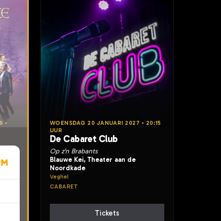
6 •
WOENSDAG 20 JANUARI 2027 • 20:15
UUR
De Cabaret Club
Op z'n Brabants
Blauwe Kei, Theater aan de
Noordkade
Veghel
CABARET
Tickets