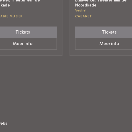
e Kei, Theater aan de
Blauwe Kei, Theater aan de
dkade
Noordkade
Veghel
AIRE MUZIEK
CABARET
Tickets
Tickets
Meer info
Meer info
webs