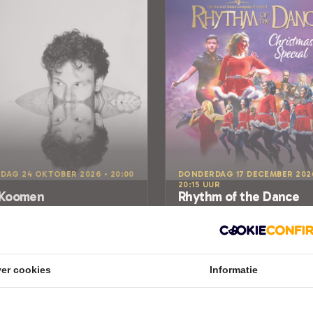
DAG 24 OKTOBER 2026 • 20:00
DONDERDAG 17 DECEMBER 202
20:15 UUR
 Koomen
Rhythm of the Dance
Rhythm of the Dance
e Kei, Theater aan de
Theater De Blauwe Kei
dkade
Veghel
SHOW
out
er cookies
Informatie
RET
Tickets