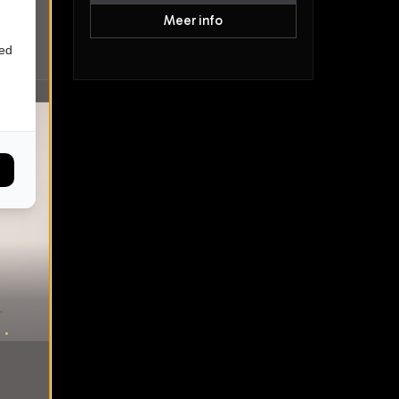
Meer info
ied
 •