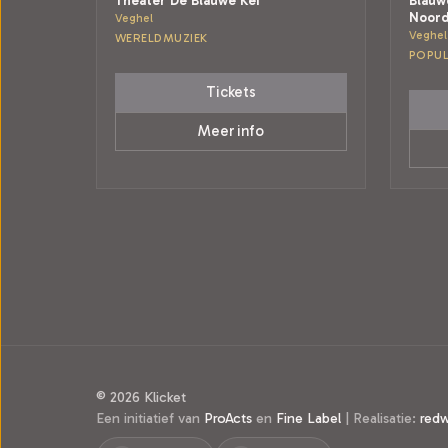
Theater De Blauwe Kei
Blauw
Noor
Veghel
Veghel
WERELDMUZIEK
POPUL
Tickets
Meer info
© 2026 Klicket
Een initiatief van
ProActs
en
Fine Label
|
Realisatie:
red