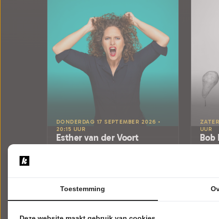
DONDERDAG 17 SEPTEMBER 2026 •
ZATER
20:15 UUR
UUR
Esther van der Voort
Bob
Mama is Boos
Peer
Blauwe Kei, Theater aan de
Blauw
Noordkade
Noor
Veghel
Veghel
CABARET
Try-
Toestemming
Ov
CABA
Uitverkocht
Deze website maakt gebruik van cookies