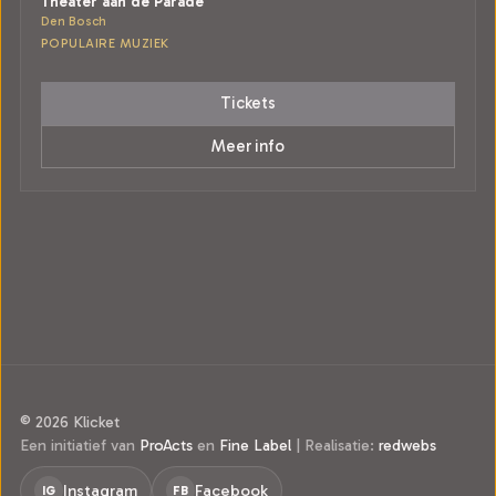
Theater aan de Parade
Den Bosch
POPULAIRE MUZIEK
Tickets
Meer info
© 2026 Klicket
Een initiatief van
ProActs
en
Fine Label
|
Realisatie:
redwebs
Instagram
Facebook
IG
FB