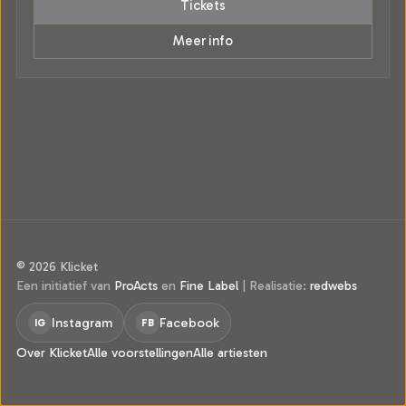
Tickets
Meer info
© 2026 Klicket
Een initiatief van
ProActs
en
Fine Label
|
Realisatie:
redwebs
Instagram
Facebook
IG
FB
Over Klicket
Alle voorstellingen
Alle artiesten