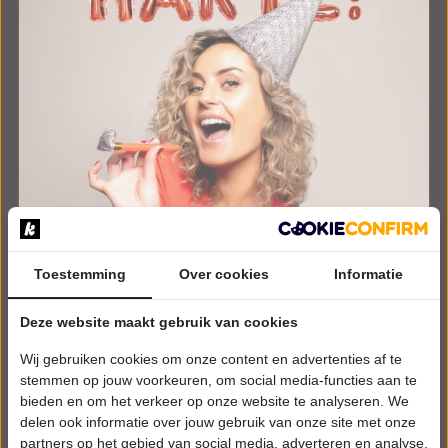
Toestemming
Over cookies
Informatie
VRIJDAG 23 OKTOBER 2026 • 20:15 UUR
Iris Rulkens
Deze website maakt gebruik van cookies
Van Harte
Wij gebruiken cookies om onze content en advertenties af te
Theaters aan Zee
stemmen op jouw voorkeuren, om social media-functies aan te
Renesse
bieden en om het verkeer op onze website te analyseren. We
Try-out
delen ook informatie over jouw gebruik van onze site met onze
CABARET
partners op het gebied van social media, adverteren en analyse.