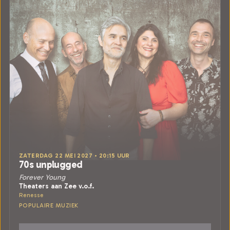
ZATERDAG 22 MEI 2027 • 20:15 UUR
70s unplugged
Forever Young
Theaters aan Zee v.o.f.
Renesse
POPULAIRE MUZIEK