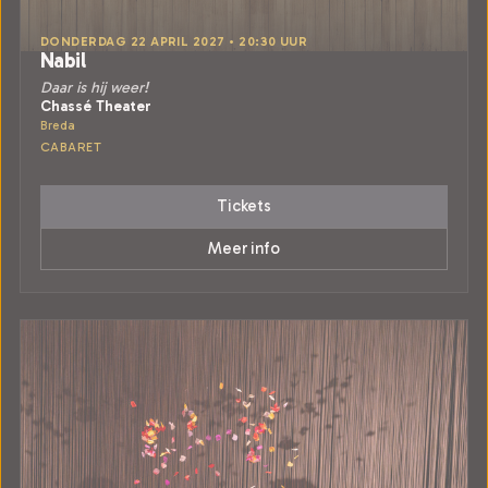
DONDERDAG 22 APRIL 2027 • 20:30 UUR
Nabil
Daar is hij weer!
Chassé Theater
Breda
CABARET
Tickets
Meer info