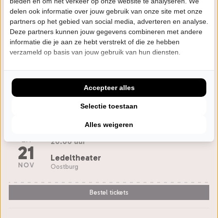
bieden en om het verkeer op onze website te analyseren. We
NOV
Raalte
delen ook informatie over jouw gebruik van onze site met onze
partners op het gebied van social media, adverteren en analyse.
Laatste Tickets
Deze partners kunnen jouw gegevens combineren met andere
informatie die je aan ze hebt verstrekt of die ze hebben
verzameld op basis van jouw gebruik van hun diensten.
VR
20:15 uur
20
Theater Koningshof
NOV
Maassluis
Accepteer alles
Selectie toestaan
Bestel tickets
Alles weigeren
ZA
20:00 uur
21
Ledeltheater
NOV
Oostburg
Bestel tickets