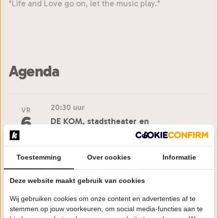
"Life and Love go on, let the music play."
Agenda
20:30 uur
VR
6
DE KOM, stadstheater en
kunstencentrum
NOV
Nieuwegein
Toestemming
Over cookies
Informatie
Bestel tickets
Deze website maakt gebruik van cookies
VR
20:15 uur
Wij gebruiken cookies om onze content en advertenties af te
13
stemmen op jouw voorkeuren, om social media-functies aan te
HOFtheater