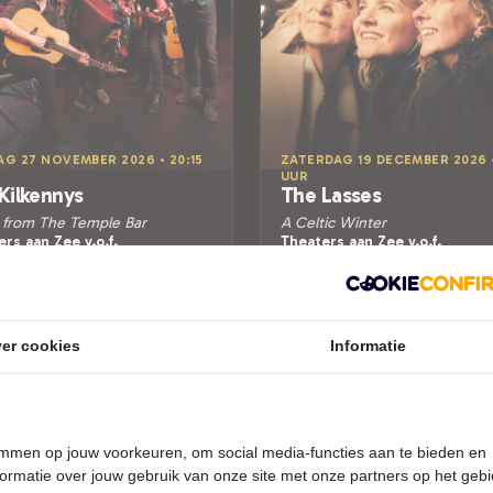
AG 27 NOVEMBER 2026 • 20:15
ZATERDAG 19 DECEMBER 2026 •
UUR
Kilkennys
The Lasses
 from The Temple Bar
A Celtic Winter
rs aan Zee v.o.f.
Theaters aan Zee v.o.f.
ee
Zierikzee
AIRE MUZIEK
WERELDMUZIEK
Tickets
Tickets
er cookies
Informatie
Meer info
Meer info
temmen op jouw voorkeuren, om social media-functies aan te bieden en
ormatie over jouw gebruik van onze site met onze partners op het geb