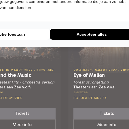
 jouw gegevens combineren met andere informatie die je aan ze hebt
 van hun diensten.
ctie toestaan
Accepteer alles
AG 16 MAART 2027 • 20:15 UUR
VRIJDAG 19 MAART 2027 • 20:1
nd the Music
Eye of Melian
atest Hits - Orchestra Version
Forest of Forgetting
rs aan Zee v.o.f.
Theaters aan Zee v.o.f.
ee
Zierikzee
AIRE MUZIEK
POPULAIRE MUZIEK
Tickets
Tickets
Meer info
Meer info