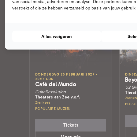
van social media, adverteren en analyse. Deze partners kunnen
verstrekt of die ze hebben verzameld op basis van jouw gebruik
Alles weigeren
Sele
DONDERDAG 25 FEBRUARI 2027 •
DINSD
Beyo
20:15 UUR
Café del Mundo
U2 Gre
GuitaRevolution
Theate
Theaters aan Zee v.o.f.
Zierikz
Zierikzee
POPUL
POPULAIRE MUZIEK
Tickets