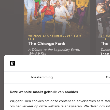
VRIJDAG 23 OKTOBER 2026 • 20:15
VRIJD
UUR
UUR
The Chicago Funk
The 
A Tribute to the Legendary Earth,
Tunes
Wind & Fire
Theate
Theaters aan Zee v.o.f.
Zierikz
Zierikzee
POPUL
POPULAIRE MUZIEK
Toestemming
Ov
Tickets
Meer info
Deze website maakt gebruik van cookies
Wij gebruiken cookies om onze content en advertenties af te s
om het verkeer op onze website te analyseren. We delen ook inf