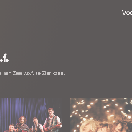
Voo
f.
aan Zee v.o.f. te Zierikzee.