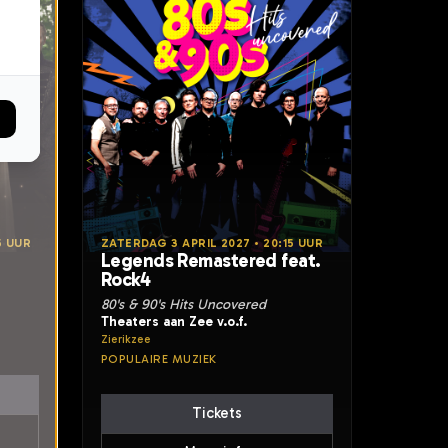
5 UUR
ZATERDAG 3 APRIL 2027 • 20:15 UUR
Legends Remastered feat.
Rock4
80's & 90's Hits Uncovered
Theaters aan Zee v.o.f.
Zierikzee
POPULAIRE MUZIEK
Tickets