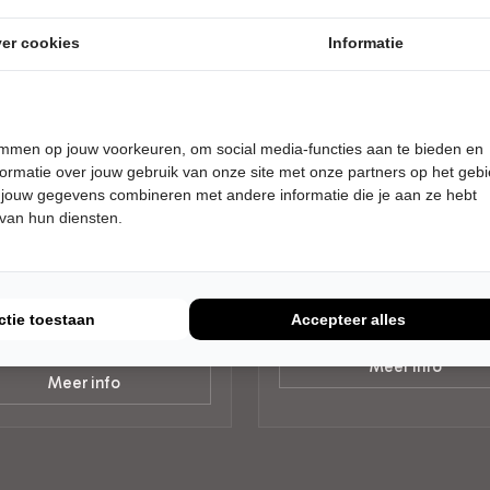
er cookies
Informatie
temmen op jouw voorkeuren, om social media-functies aan te bieden en
DAG 9 JANUARI 2027 • 20:00
VRIJDAG 5 MAART 2027 • 19:00
ormatie over jouw gebruik van onze site met onze partners op het geb
Steven Kazàn
 to the Country
 jouw gegevens combineren met andere informatie die je aan ze hebt
Hoe dan!
 van hun diensten.
o the Country - Part Sixteen
Cultureel Centrum Jan van 
reel Centrum Jan van Besouw
Goirle
JEUGD
AIRE MUZIEK
ctie toestaan
Accepteer alles
Tickets
Tickets
Meer info
Meer info