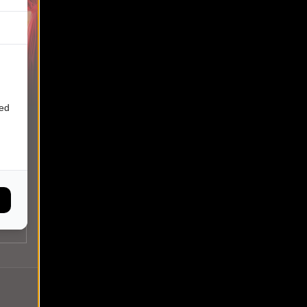
 UUR
ied
Besouw