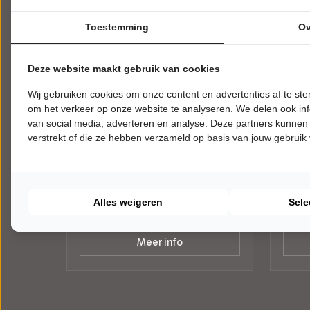
Toestemming
Ov
Deze website maakt gebruik van cookies
Wij gebruiken cookies om onze content en advertenties af te s
DINSDAG 22 SEPTEMBER 2026 • 20:00
ZATER
om het verkeer op onze website te analyseren. We delen ook inf
UUR
UUR
Burger Koekoek
Back
van social media, adverteren en analyse. Deze partners kunnen
verstrekt of die ze hebben verzameld op basis van jouw gebruik
Nu Het Nog Kan
Back t
Cultureel Centrum Jan van Besouw
Cultu
Goirle
Goirle
CABARET
POPUL
Alles weigeren
Sele
Tickets
Meer info