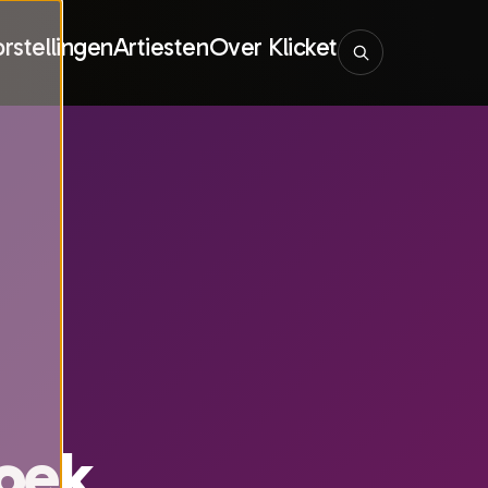
rstellingen
Artiesten
Over Klicket
oek