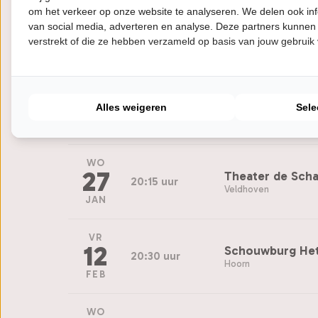
om het verkeer op onze website te analyseren. We delen ook inf
DO
14
Deventer Scho
van social media, adverteren en analyse. Deze partners kunnen
20:00 uur
Deventer
verstrekt of die ze hebben verzameld op basis van jouw gebruik
JAN
DO
21
Theater de Voo
20:15 uur
Alles weigeren
Sele
Hardenberg
JAN
WO
27
Theater de Sch
20:15 uur
Veldhoven
JAN
VR
12
Schouwburg Het
20:30 uur
Hoorn
FEB
WO