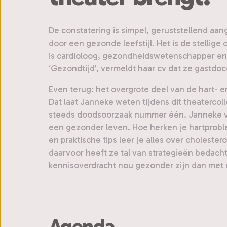
De constatering is simpel, geruststellend aa
door een gezonde leefstijl. Het is de stellig
is cardioloog, gezondheidswetenschapper en o
‘Gezondtijd’, vermeldt haar cv dat ze gastdoc
Even terug: het overgrote deel van de hart
Dat laat Janneke weten tijdens dit theatercol
steeds doodsoorzaak nummer één. Janneke ver
een gezonder leven. Hoe herken je hartproblem
en praktische tips leer je alles over choleste
daarvoor heeft ze tal van strategieën bedach
kennisoverdracht nou gezonder zijn dan met 
Agenda