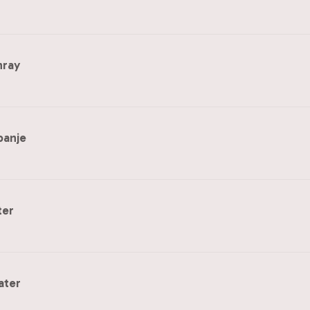
nray
panje
ter
ater