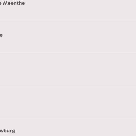
e Meenthe
te
uwburg