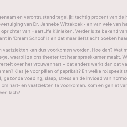
ngenaam en verontrustend tegelijk: tachtig procent van d
e overtuiging van Dr. Janneke Wittekoek - en van vele van 
prichter van HeartLife Klinieken. Verder is ze bekend van
ent in ‘Dream School’ is en dat maar liefst acht boeken h
- en vaatziekten kan dus voorkomen worden. Hoe dan? Wa
lege, waarbij ze ons theater tot haar spreekkamer maakt. W
telt over het vrouwenhart – dat anders werkt dan dat van
en? Kies je voor pillen of paprika’s? En welke rol speelt 
rol, gezonde voeding, slaap, stress en de invloed van hormo
t om hart- en vaatziekten te voorkomen. Kom en geniet van
een lach?