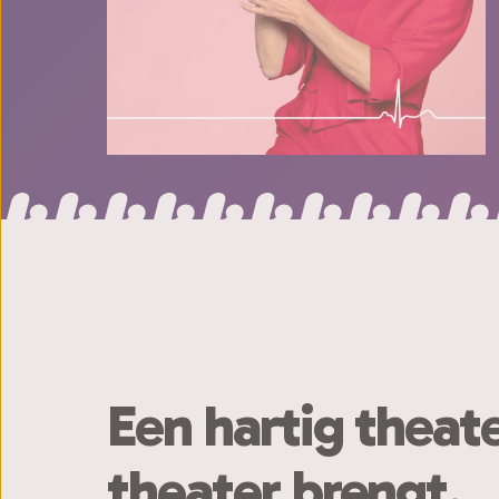
Een hartig theat
theater brengt.