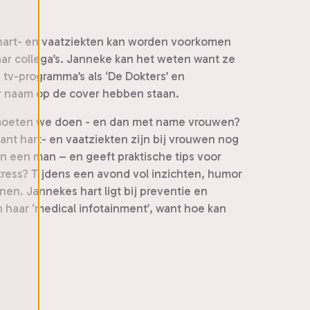
e hart- en vaatziekten kan worden voorkomen
haar collega’s. Janneke kan het weten want ze
 tv-programma’s als ‘De Dokters’ en
aar naam op de cover hebben staan.
t moeten we doen - en dan met name vrouwen?
ant hart- en vaatziekten zijn bij vrouwen nog
 een man – en geeft praktische tips voor
stress? Tijdens een avond vol inzichten, humor
nen. Jannekes hart ligt bij preventie en
 haar ‘medical infotainment’, want hoe kan