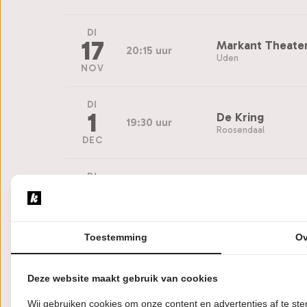
DI
17
Markant Theate
20:15 uur
Uden
NOV
DI
1
De Kring
19:30 uur
Roosendaal
DEC
DI
8
Theater Hanzeh
20:15 uur
Zutphen
DEC
Toestemming
Ov
WO
16
Poort
20:15 uur
Sneek
Deze website maakt gebruik van cookies
DEC
Wij gebruiken cookies om onze content en advertenties af te s