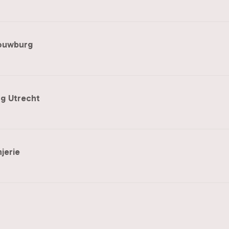
ouwburg
g Utrecht
jerie