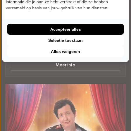
informatie die je aan ze hebt verstrekt of die ze hebben
verzameld op basis van jouw gebruik van hun diensten.
ZATERDAG 13 MAART 2027 • 15:00 UUR
Steven Kazàn
Hoe dan!
Theater de Maaspoort
Accepteer alles
Venlo
JEUGD
Selectie toestaan
Alles weigeren
Tickets
Meer info