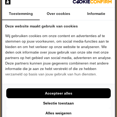
Toestemming
Over cookies
Informatie
WOENSDAG 4 NOVEMBER 2026 • 20:00 UUR
Deze website maakt gebruik van cookies
The Kilkennys
Wij gebruiken cookies om onze content en advertenties af te
Tunes from The Temple Bar
GC Den Egger
stemmen op jouw voorkeuren, om social media-functies aan te
Scherpenheuvel-Zichem
bieden en om het verkeer op onze website te analyseren. We
POPULAIRE MUZIEK
delen ook informatie over jouw gebruik van onze site met onze
partners op het gebied van social media, adverteren en analyse.
Deze partners kunnen jouw gegevens combineren met andere
Tickets
informatie die je aan ze hebt verstrekt of die ze hebben
verzameld op basis van jouw gebruik van hun diensten.
Meer info
Accepteer alles
Selectie toestaan
Alles weigeren