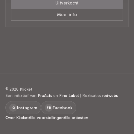
Uitverkocht
Meer info
© 2026 Klicket
Een initiatief van
ProActs
en
Fine Label
|
Realisatie:
redwebs
Instagram
Facebook
IG
FB
Over Klicket
Alle voorstellingen
Alle artiesten