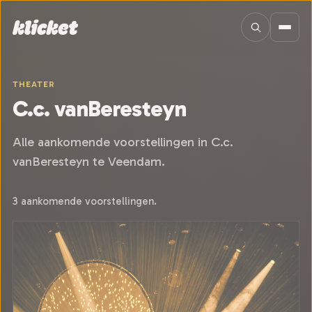
Sla navigatie over
THEATER
C.c. vanBeresteyn
Alle aankomende voorstellingen in C.c.
vanBeresteyn te Veendam.
3 aankomende voorstellingen.