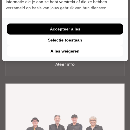
informatie die je aan ze hebt verstrekt of die ze hebben
verzameld op basis van jouw gebruik van hun diensten.
DONDERDAG 14 JANUARI 2027 • 20:15 UUR
The Dubliners Experience
The Songs and Stories of the Dubliners
C.c. vanBeresteyn
Accepteer alles
Veendam
POPULAIRE MUZIEK
Selectie toestaan
Alles weigeren
Tickets
Meer info