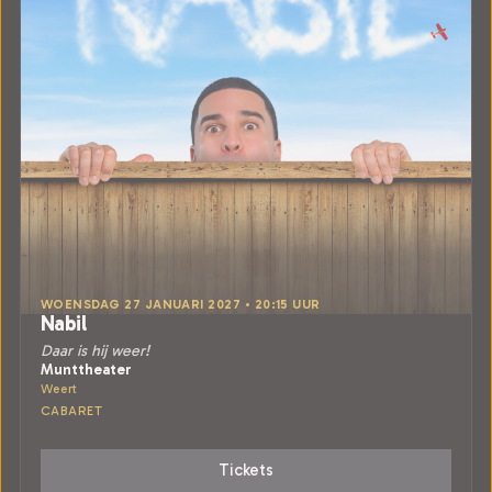
WOENSDAG 27 JANUARI 2027 • 20:15 UUR
Nabil
Daar is hij weer!
Munttheater
Weert
CABARET
Tickets