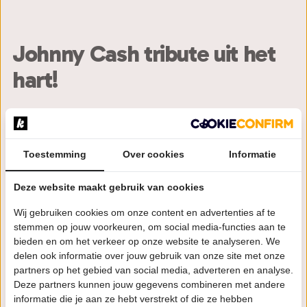
Johnny Cash tribute uit het
hart!
Neem de film ‘Walk The Line’ in gedachten, sluit je
ogen en laat je omarmen door de warme
baritonstem van Johnny Cash en de krachtige
Toestemming
Over cookies
Informatie
samensmelting met June Carter Cash. Zodra je de
zaal uit loopt aan het einde van de show ken je de
Deze website maakt gebruik van cookies
Man in Black gegarandeerd beter.
Wij gebruiken cookies om onze content en advertenties af te
stemmen op jouw voorkeuren, om social media-functies aan te
Memphis Rose neemt je mee een avond mee door de
bieden en om het verkeer op onze website te analyseren. We
ballads en hits, de Sun jaren tot aan zijn laatste
delen ook informatie over jouw gebruik van onze site met onze
masterpieces onder American Records. Luister naar
partners op het gebied van social media, adverteren en analyse.
anekdotes, muzikale
Deze partners kunnen jouw gegevens combineren met andere
informatie die je aan ze hebt verstrekt of die ze hebben
verhalen en het leven van Johnny Cash wat zich