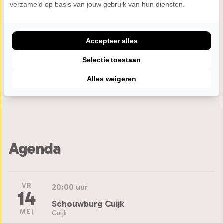
verzameld op basis van jouw gebruik van hun diensten.
voor je ogen afspeelt.
De avond begint in Memphis, in de Sun Studios, je
wordt meegenomen door de jaren, gevangenissen
Accepteer alles
en avonturen tot er in een intieme setting wordt
Selectie toestaan
afgesloten met The American Recordings “De muziek
en het verhaal van Johnny Cash slaan geen
Alles weigeren
doelgroep of generatie over”
Agenda
VR
20:00 uur
14
Schouwburg Cuijk
MEI
Cuijk