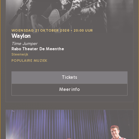
WOENSDAG 21 OKTOBER 2026 • 20:00 UUR
Waylon
Time Jumper
Rabo Theater De Meenthe
Steenwijk
POPULAIRE MUZIEK
Tickets
Meer info