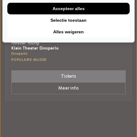
Accepteer alles
Selectie toestaan
ZATERDAG 16 JANUARI 2027 • 20:00 UUR
Alles weigeren
70s unplugged
Forever Young
Klein Theater Dinxperlo
Dinxperlo
POPULAIRE MUZIEK
Tickets
Meer info