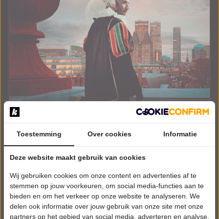
DINSDAG 1 DECEMBER 2026 • 20:30 UUR
Toestemming
Over cookies
Informatie
Marco Lopes
Piet en Matties Live
Deze website maakt gebruik van cookies
Parktheater Eindhoven
Eindhoven
Wij gebruiken cookies om onze content en advertenties af te
CABARET
stemmen op jouw voorkeuren, om social media-functies aan te
bieden en om het verkeer op onze website te analyseren. We
Tickets
delen ook informatie over jouw gebruik van onze site met onze
partners op het gebied van social media, adverteren en analyse.