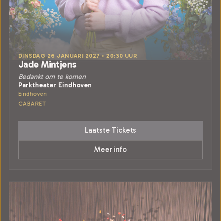
DINSDAG 26 JANUARI 2027 • 20:30 UUR
Jade Mintjens
Bedankt om te komen
Parktheater Eindhoven
Eindhoven
CABARET
Laatste Tickets
Meer info