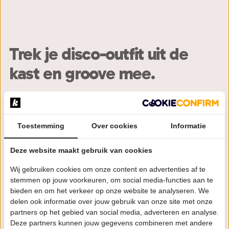
Trek je disco-outfit uit de
kast en groove mee.
Sluit je ogen en je staat zo in 1978. Een kolkende elf-
koppige band, glimmende kostuums die in een paar
Toestemming
Over cookies
Informatie
tellen wisselen, blazers die de zaal in vlam zetten, en
die onmiskenbare hoge zangnoten van Phillip Bailey,
Deze website maakt gebruik van cookies
het warme geluid van Maurice White en de
herkenbare stem van Ralph Johnson. The Chicago
Wij gebruiken cookies om onze content en advertenties af te
Funk laat de muziek van Earth, Wind & Fire in al z'n
stemmen op jouw voorkeuren, om social media-functies aan te
bieden en om het verkeer op onze website te analyseren. We
groovy glorie tot leven komen. Alle hits komen langs:
delen ook informatie over jouw gebruik van onze site met onze
'Boogie Wonderland', 'Let's Groove', 'After the Love
partners op het gebied van social media, adverteren en analyse.
has Gone' en natuurlijk de eeuwige wereldhit
Deze partners kunnen jouw gegevens combineren met andere