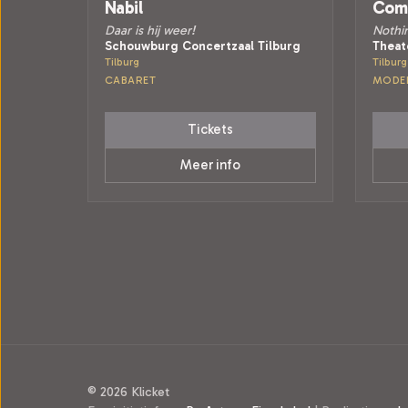
Nabil
Comp
Daar is hij weer!
Nothin
Schouwburg Concertzaal Tilburg
Theat
Tilburg
Tilburg
CABARET
MODE
Tickets
Meer info
© 2026 Klicket