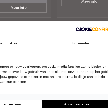
Meer info
Meer info
er cookies
Informatie
temmen op jouw voorkeuren, om social media-functies aan te bieden en
ormatie over jouw gebruik van onze site met onze partners op het geb
 jouw gegevens combineren met andere informatie die je aan ze hebt
 van hun diensten.
DAG 16 DECEMBER 2026 •
WOENSDAG 13 JANUARI 2027 • 
 UUR
UUR
iemanders
Jules Keeris
Habibi
Knegsel-Zuid
wburg Concertzaal Tilburg
Schouwburg Concertzaal Til
ctie toestaan
Accepteer alles