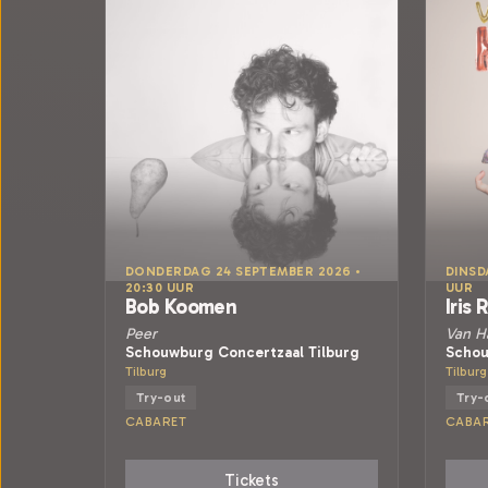
DONDERDAG 24 SEPTEMBER 2026 •
DINSD
20:30 UUR
UUR
Bob Koomen
Iris 
Peer
Van H
Schouwburg Concertzaal Tilburg
Schou
Tilburg
Tilburg
Try-out
Try-
CABARET
CABA
Tickets