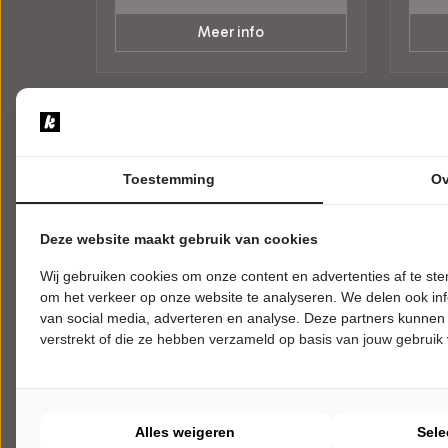
Meer info
Toestemming
Ov
Deze website maakt gebruik van cookies
Wij gebruiken cookies om onze content en advertenties af te s
om het verkeer op onze website te analyseren. We delen ook inf
van social media, adverteren en analyse. Deze partners kunnen
verstrekt of die ze hebben verzameld op basis van jouw gebruik
VRIJDAG 27 NOVEMBER 2026 • 20:30
WOENS
UUR
20:00
Jade Mintjens
De N
Bedankt om te komen
Café 
Schouwburg Concertzaal Tilburg
Schou
Alles weigeren
Sele