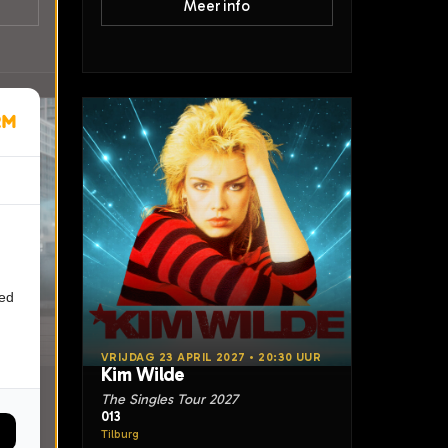
Meer info
ied
20:30
VRIJDAG 23 APRIL 2027 • 20:30 UUR
Kim Wilde
The Singles Tour 2027
013
burg
Tilburg