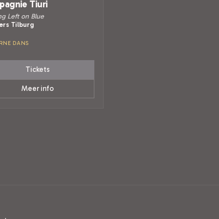
agnie Tiuri
g Left on Blue
ers Tilburg
RNE DANS
Tickets
Meer info