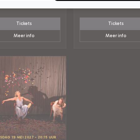
Tilburg
AIRE MUZIEK
CABARET
Tickets
Tickets
Meer info
Meer info
DAG 19 MEI 2027 • 20:15 UUR