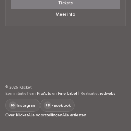
Tickets
Meer info
© 2026 Klicket
Een initiatief van
ProActs
en
Fine Label
|
Realisatie:
redwebs
Instagram
Facebook
IG
FB
Over Klicket
Alle voorstellingen
Alle artiesten