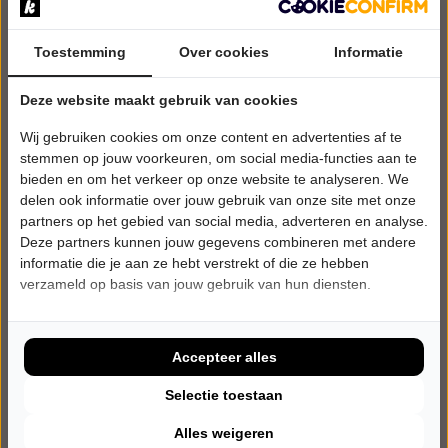
Toestemming
Over cookies
Informatie
VRIJDAG 4 DECEMBER 2026 • 20:15 UUR
Deze website maakt gebruik van cookies
Esther van der Voort
Wij gebruiken cookies om onze content en advertenties af te
Mama is Boos
Theater De Voorste Venne
stemmen op jouw voorkeuren, om social media-functies aan te
Drunen
bieden en om het verkeer op onze website te analyseren. We
CABARET
delen ook informatie over jouw gebruik van onze site met onze
partners op het gebied van social media, adverteren en analyse.
Deze partners kunnen jouw gegevens combineren met andere
Uitverkocht
informatie die je aan ze hebt verstrekt of die ze hebben
verzameld op basis van jouw gebruik van hun diensten.
Meer info
Accepteer alles
Selectie toestaan
Alles weigeren