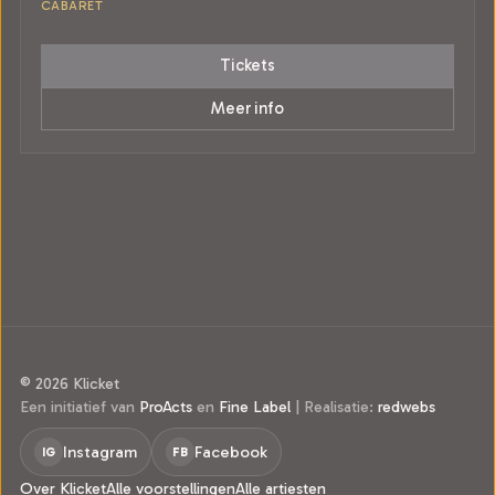
CABARET
Tickets
Meer info
© 2026 Klicket
Een initiatief van
ProActs
en
Fine Label
|
Realisatie:
redwebs
Instagram
Facebook
IG
FB
Over Klicket
Alle voorstellingen
Alle artiesten