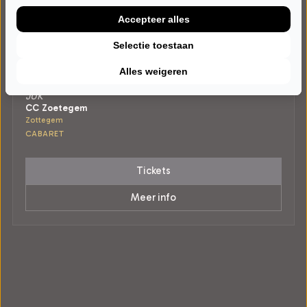
Accepteer alles
Selectie toestaan
ZATERDAG 16 JANUARI 2027 • 20:00 UUR
Alles weigeren
Jeroens Clan
JUK
CC Zoetegem
Zottegem
CABARET
Tickets
Meer info