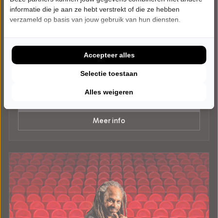
informatie die je aan ze hebt verstrekt of die ze hebben
verzameld op basis van jouw gebruik van hun diensten.
WOENSDAG 18 NOVEMBER 2026 • 20:00 UUR
Gerrie Smits
Oudejaarsconference 2026: Klem
Accepteer alles
C.C. Fidei et Arti
Oudenbosch
Selectie toestaan
CABARET
Alles weigeren
Tickets
Meer info