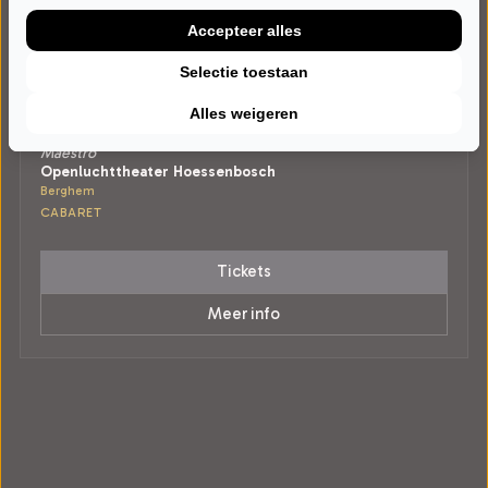
Accepteer alles
Selectie toestaan
VRIJDAG 28 AUGUSTUS 2026 • 20:00 UUR
Alles weigeren
Marlon Kicken
Maestro
Openluchttheater Hoessenbosch
Berghem
CABARET
Tickets
Meer info