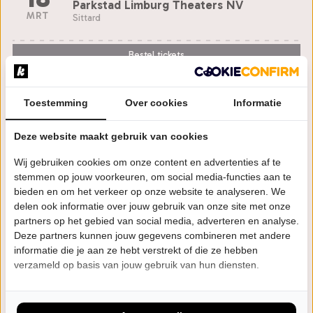
Parkstad Limburg Theaters NV
MRT
Sittard
Bestel tickets
ZA
20:00 uur
Toestemming
Over cookies
Informatie
20
Theater de Mythe
MRT
Goes
Deze website maakt gebruik van cookies
Wij gebruiken cookies om onze content en advertenties af te
Bestel tickets
stemmen op jouw voorkeuren, om social media-functies aan te
bieden en om het verkeer op onze website te analyseren. We
delen ook informatie over jouw gebruik van onze site met onze
ZO
20:00 uur
partners op het gebied van social media, adverteren en analyse.
21
Deze partners kunnen jouw gegevens combineren met andere
Amphion Theater
informatie die je aan ze hebt verstrekt of die ze hebben
MRT
Doetinchem
verzameld op basis van jouw gebruik van hun diensten.
Laatste Tickets