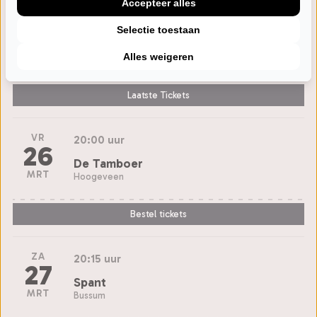
Accepteer alles
DO
20:15 uur
25
Selectie toestaan
Kielzog
MRT
Alles weigeren
Hoogezand
Laatste Tickets
VR
20:00 uur
26
De Tamboer
MRT
Hoogeveen
Bestel tickets
ZA
20:15 uur
27
Spant
MRT
Bussum