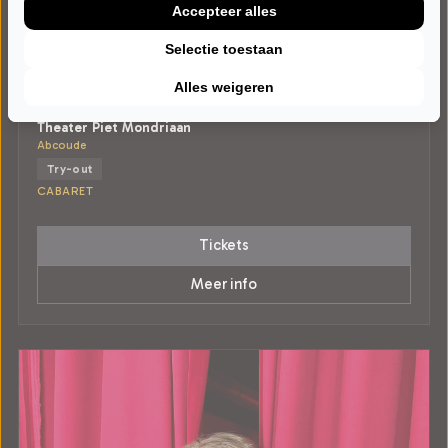
Accepteer alles
Selectie toestaan
ZATERDAG 28 NOVEMBER 2026 • 20:15 UUR
Iris Rulkens
Alles weigeren
Van Harte
Theater Piet Mondriaan
Abcoude
Try-out
CABARET
Tickets
Meer info