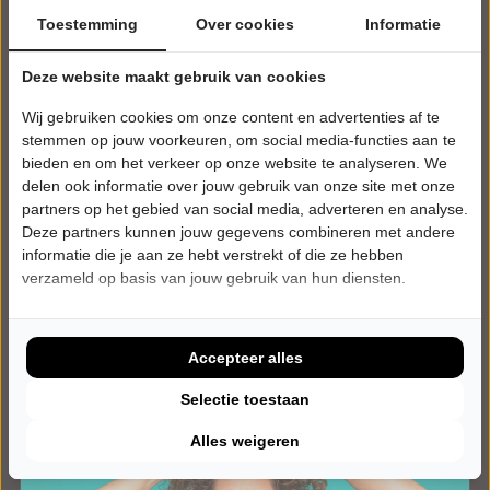
Toestemming
Over cookies
Informatie
DONDERDAG 13 MEI 2027 • 20:15 UUR
Deze website maakt gebruik van cookies
Nabil
Wij gebruiken cookies om onze content en advertenties af te
Daar is hij weer!
Theater de Willem
stemmen op jouw voorkeuren, om social media-functies aan te
Papendrecht
bieden en om het verkeer op onze website te analyseren. We
CABARET
delen ook informatie over jouw gebruik van onze site met onze
partners op het gebied van social media, adverteren en analyse.
Deze partners kunnen jouw gegevens combineren met andere
Tickets
informatie die je aan ze hebt verstrekt of die ze hebben
verzameld op basis van jouw gebruik van hun diensten.
Meer info
Accepteer alles
Selectie toestaan
Alles weigeren