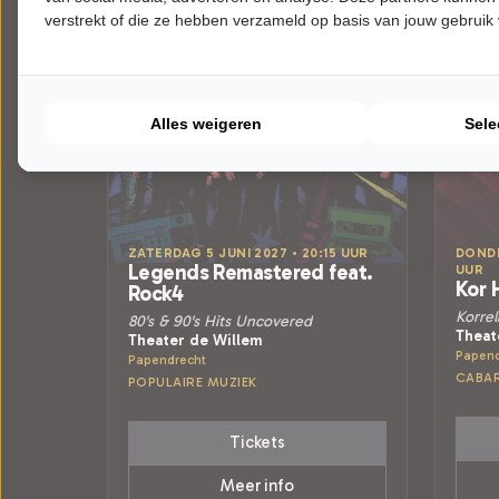
verstrekt of die ze hebben verzameld op basis van jouw gebruik
Alles weigeren
Sele
ZATERDAG 5 JUNI 2027 • 20:15 UUR
DONDE
Legends Remastered feat.
UUR
Kor 
Rock4
Korrel
80's & 90's Hits Uncovered
Theat
Theater de Willem
Papend
Papendrecht
CABA
POPULAIRE MUZIEK
Tickets
Meer info