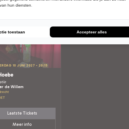
 van hun diensten.
ctie toestaan
Accepteer alles
RDAG 10 JUNI 2027 • 20:15
Hoebe
atie
er de Willem
recht
RET
Laatste Tickets
Meer info