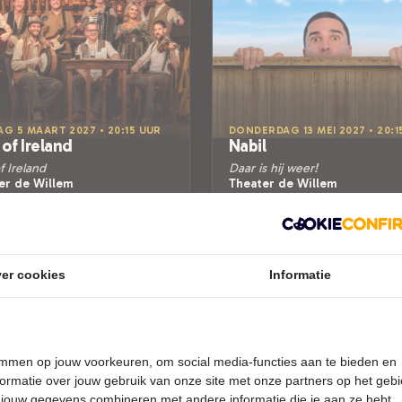
AG 5 MAART 2027 • 20:15 UUR
DONDERDAG 13 MEI 2027 • 20:1
 of Ireland
Nabil
f Ireland
Daar is hij weer!
er de Willem
Theater de Willem
recht
Papendrecht
AIRE MUZIEK
CABARET
Tickets
Tickets
er cookies
Informatie
Meer info
Meer info
temmen op jouw voorkeuren, om social media-functies aan te bieden en
ormatie over jouw gebruik van onze site met onze partners op het geb
 jouw gegevens combineren met andere informatie die je aan ze hebt