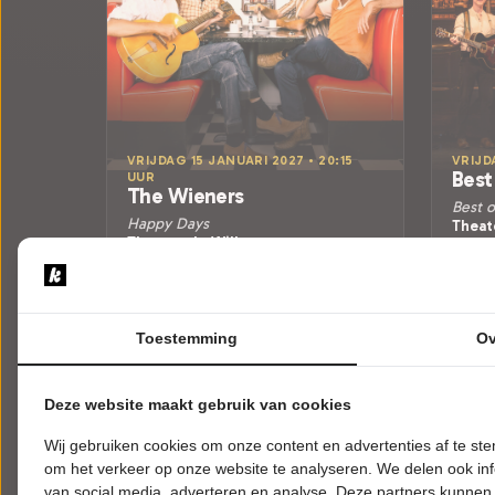
VRIJDAG 15 JANUARI 2027 • 20:15
VRIJD
Best
UUR
The Wieners
Best o
Happy Days
Theat
Theater de Willem
Papend
Papendrecht
POPUL
POPULAIRE MUZIEK
Toestemming
Ov
Tickets
Meer info
Deze website maakt gebruik van cookies
Wij gebruiken cookies om onze content en advertenties af te s
om het verkeer op onze website te analyseren. We delen ook inf
van social media, adverteren en analyse. Deze partners kunnen