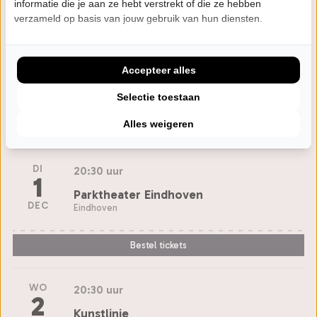
informatie die je aan ze hebt verstrekt of die ze hebben
Peace!
verzameld op basis van jouw gebruik van hun diensten.
Piet
Accepteer alles
Selectie toestaan
Agenda
Alles weigeren
DI
20:30 uur
1
Parktheater Eindhoven
DEC
Eindhoven
Bestel tickets
WO
20:30 uur
2
Kunstlinie