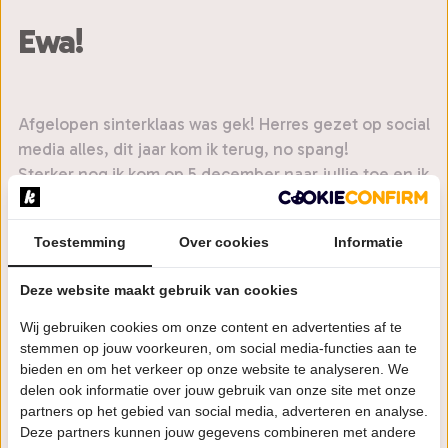
Ewa!
Afgelopen sinterklaas was gek! Herres gezet op social
media alles, dit jaar kom ik terug, no spang!
Sterker nog ik kom op 5 december naar jullie toe en ik
breng mijn comedy matties mee. Wil je lachen
oulleh? Pakjesavond zal nooit meer hetzelfde zijn. Je
Toestemming
Over cookies
Informatie
gaat niet alleen lachen, deze avond zijn er ook
zakken vol cadeau’s, verse pepernoten en zwart
Deze website maakt gebruik van cookies
geld.
Wij gebruiken cookies om onze content en advertenties af te
Als je denkt wajow, daar wil ik bij zijn, stop met lezen
stemmen op jouw voorkeuren, om social media-functies aan te
en begin je kaarten te kopen a mattie. Tijd is doekoe,
bieden en om het verkeer op onze website te analyseren. We
trek izjen gekke patta’s aan en ik zie je 5 december
delen ook informatie over jouw gebruik van onze site met onze
partners op het gebied van social media, adverteren en analyse.
daar!
Deze partners kunnen jouw gegevens combineren met andere