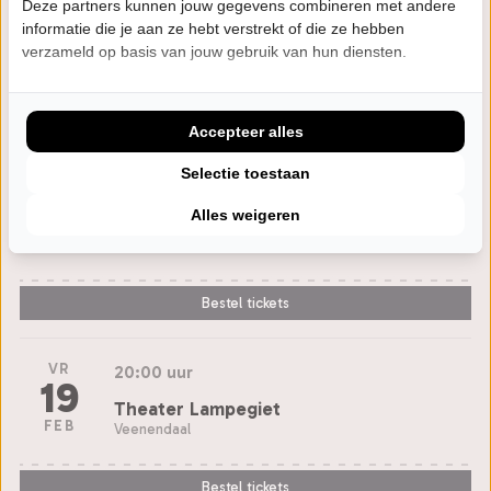
ZA
20:00 uur
Deze partners kunnen jouw gegevens combineren met andere
13
informatie die je aan ze hebt verstrekt of die ze hebben
Atlas Theater
verzameld op basis van jouw gebruik van hun diensten.
FEB
Emmen
Bestel tickets
Accepteer alles
Selectie toestaan
ZO
15:30 uur
14
Alles weigeren
Theater 't Voorhuys
FEB
Emmeloord
Bestel tickets
VR
20:00 uur
19
Theater Lampegiet
FEB
Veenendaal
Bestel tickets