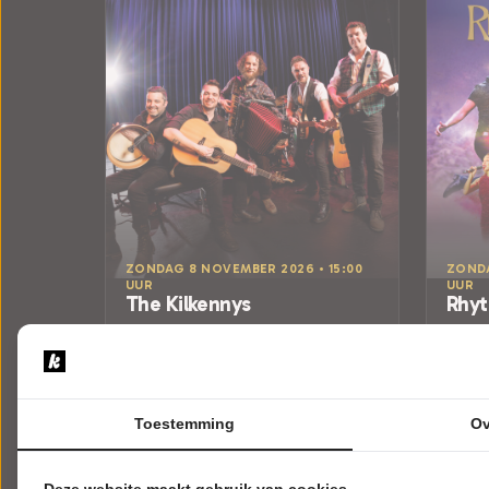
ZONDAG 8 NOVEMBER 2026 • 15:00
ZONDA
UUR
UUR
The Kilkennys
Rhyt
Tunes from The Temple Bar
Rhyth
Posthuis Theater
Posth
Heerenveen
Heere
POPULAIRE MUZIEK
SHOW
Toestemming
Ov
Tickets