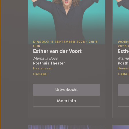
DINSDAG 15 SEPTEMBER 2026 • 20:15
WOENS
UUR
20:15
Esther van der Voort
Esth
Mama is Boos
Mama 
Posthuis Theater
Posth
Heerenveen
Heere
CABARET
CABA
Uitverkocht
Meer info