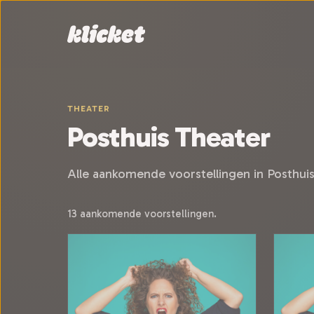
Sla navigatie over
THEATER
Posthuis Theater
Alle aankomende voorstellingen in Posthui
13 aankomende voorstellingen.