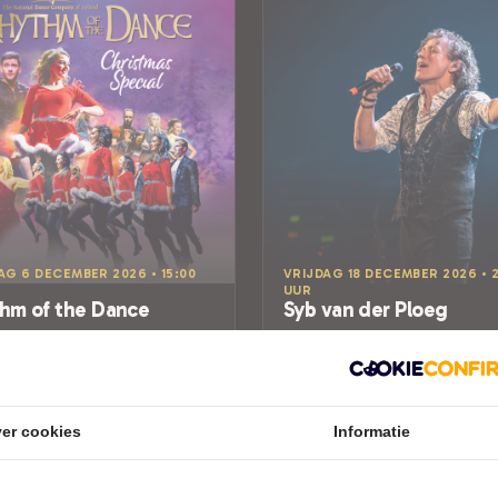
G 6 DECEMBER 2026 • 15:00
VRIJDAG 18 DECEMBER 2026 • 2
UUR
hm of the Dance
Syb van der Ploeg
m of the Dance
Wereldzangers
uis Theater
Posthuis Theater
nveen
Heerenveen
POPULAIRE MUZIEK
er cookies
Informatie
Tickets
Tickets