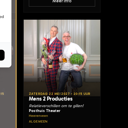
Meer info
ied
:15
ZATERDAG 22 MEI 2027 • 20:15 UUR
Mens 2 Producties
Relatieverschillen om te gillen!
Posthuis Theater
Heerenveen
ALGEMEEN