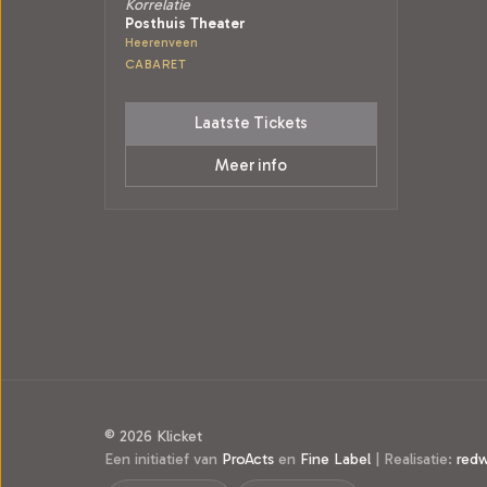
Korrelatie
Posthuis Theater
Heerenveen
CABARET
Laatste Tickets
Meer info
© 2026 Klicket
Een initiatief van
ProActs
en
Fine Label
|
Realisatie:
red