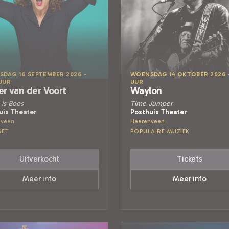
DAG 16 SEPTEMBER 2026 •
WOENSDAG 14 OKTOBER 2026 •
 UUR
UUR
er van der Voort
Waylon
is Boos
Time Jumper
uis Theater
Posthuis Theater
nveen
Heerenveen
RET
POPULAIRE MUZIEK
Uitverkocht
Tickets
Meer info
Meer info