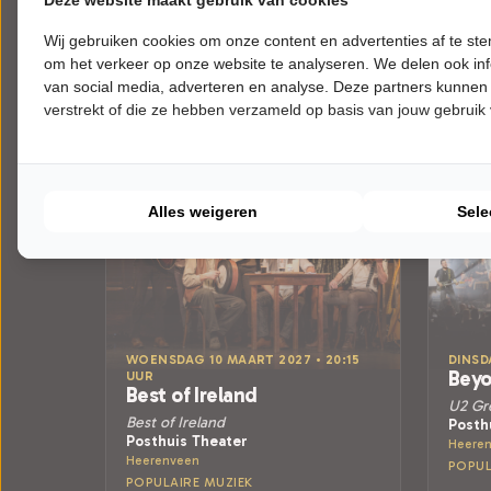
Deze website maakt gebruik van cookies
Meer info
Wij gebruiken cookies om onze content en advertenties af te s
om het verkeer op onze website te analyseren. We delen ook inf
van social media, adverteren en analyse. Deze partners kunnen
verstrekt of die ze hebben verzameld op basis van jouw gebruik
Alles weigeren
Sele
WOENSDAG 10 MAART 2027 • 20:15
DINSD
Beyo
UUR
Best of Ireland
U2 Gre
Best of Ireland
Posth
Posthuis Theater
Heere
Heerenveen
POPUL
POPULAIRE MUZIEK