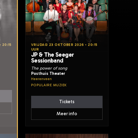
 20:15
VRIJDAG 23 OKTOBER 2026 • 20:15
UUR
JP & The Seeger
Sessionband
The power of song
Posthuis Theater
Heerenveen
POPULAIRE MUZIEK
Tickets
Meer info