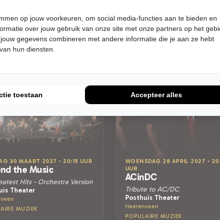
Meer info
Meer info
temmen op jouw voorkeuren, om social media-functies aan te bieden en
ormatie over jouw gebruik van onze site met onze partners op het geb
 jouw gegevens combineren met andere informatie die je aan ze hebt
 van hun diensten.
ctie toestaan
Accepteer alles
AG 30 MAART 2027 • 20:15 UUR
WOENSDAG 28 APRIL 2027 • 20
nd the Music
UUR
ACinDC
atest Hits - Orchestra Version
Tribute to AC/DC
uis Theater
Posthuis Theater
nveen
Heerenveen
AIRE MUZIEK
POPULAIRE MUZIEK