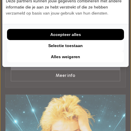
Deze partners kunnen jouw gegevens combineren met andere
informatie die je aan ze hebt verstrekt of die ze hebben
verzameld op basis van jouw gebruik van hun diensten.
VRIJDAG 12 FEBRUARI 2027 • 20:30 UUR
The Lasses
The Rocky Road
Accepteer alles
Parkstad Limburg Theaters NV
Heerlen
Selectie toestaan
WERELDMUZIEK
Alles weigeren
Tickets
Meer info