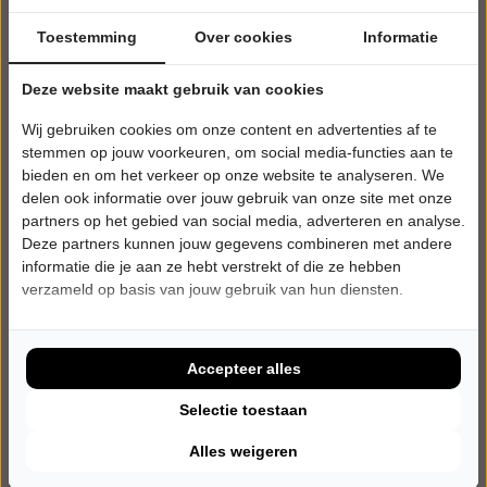
Toestemming
Over cookies
Informatie
Deze website maakt gebruik van cookies
Wij gebruiken cookies om onze content en advertenties af te
stemmen op jouw voorkeuren, om social media-functies aan te
bieden en om het verkeer op onze website te analyseren. We
delen ook informatie over jouw gebruik van onze site met onze
partners op het gebied van social media, adverteren en analyse.
Deze partners kunnen jouw gegevens combineren met andere
informatie die je aan ze hebt verstrekt of die ze hebben
verzameld op basis van jouw gebruik van hun diensten.
DONDERDAG 22 APRIL 2027 • 20:30 UUR
Bob Koomen
Peer
Theater Heerenlogement
Accepteer alles
Beusichem
CABARET
Selectie toestaan
Alles weigeren
Tickets