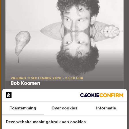
VRIJDAG 11 SEPTEMBER 2026 • 20:30 UUR
Bob Koomen
Peer
De Cirkel
Heemskerk
Try-out
Toestemming
Over cookies
Informatie
CABARET
Deze website maakt gebruik van cookies